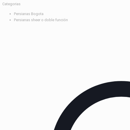
Categorias
Persianas Bogota
Persianas sheer o doble función