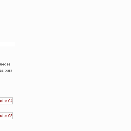
 puedes
eas para