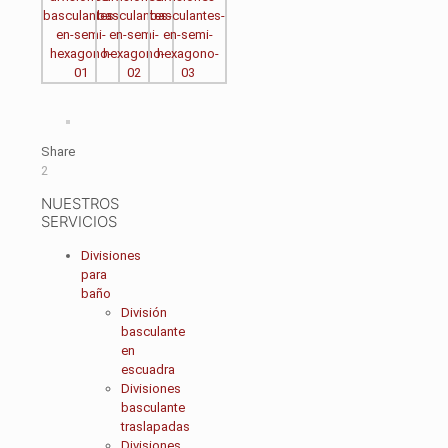
Share
2
NUESTROS
SERVICIOS
Divisiones
para
baño
División
basculante
en
escuadra
Divisiones
basculante
traslapadas
Divisiones