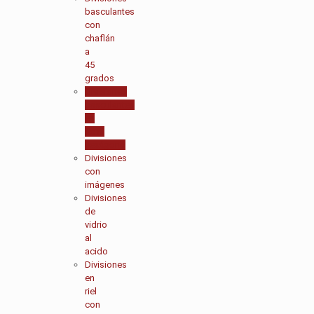
basculantes
con
chaflán
a
45
grados
Divisiones
basculantes
en
semi
hexágono
Divisiones
con
imágenes
Divisiones
de
vidrio
al
acido
Divisiones
en
riel
con