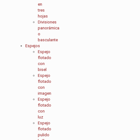
en
tres
hojas
Divisiones
panorámica
o
basculante
Espejos
Espejo
flotado
con
bisel
Espejo
flotado
con
imagen
Espejo
flotado
con
luz
Espejo
flotado
pulido