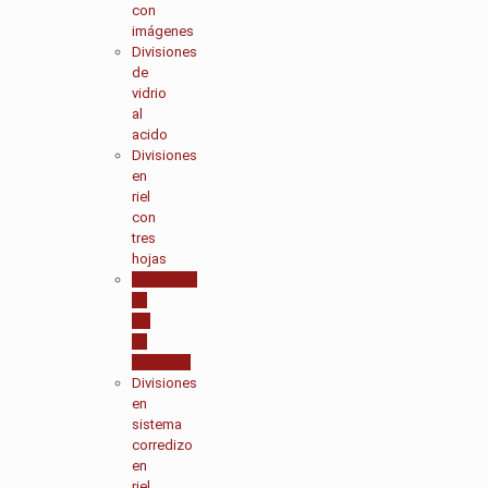
con
imágenes
Divisiones
de
vidrio
al
acido
Divisiones
en
riel
con
tres
hojas
Divisiones
en
riel
en
escuadra
Divisiones
en
sistema
corredizo
en
riel