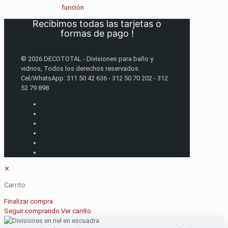
función
Recibimos todas las tarjetas o
formas de pago !
© 2026 DECOTOTAL - Divisiones para baño y
vidrios, Todos los derechos reservados.
Cel/WhatsApp: 311 50 42 636 - 312 50 70 202 - 312
52 79 898
✕
Carrito
Finalizar compra
Seguir comprando
Ver carrito