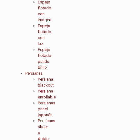
Espejo
flotado
con
imagen
Espejo
flotado
con
luz
Espejo
flotado
pulido
brillo
Persianas
Persiana
blackout
Persiana
enrollable
Persianas
panel
japonés
Persianas
sheer
o
doble